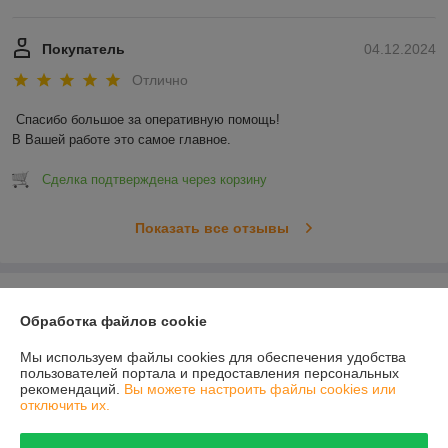
Покупатель
04.12.2024
Отлично
Спасибо большое за оперативную помощь!

В Вашей работе это самое главное.
Сделка подтверждена через корзину
Показать все отзывы
О нас
Обработка файлов cookie
Контакты
Мы используем файлы cookies для обеспечения удобства
пользователей портала и предоставления персональных
рекомендаций.
Вы можете настроить файлы cookies или
Доставка и оплата
отключить их.
График работы