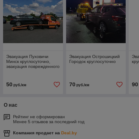
Эвакуация Пуховичи
Эвакуация Острошицкий
Эва
Минск круглосуточно,
Городок круглосуточно
кру
эвакуация поврежденного
авто
50
70
90
руб./км
руб./км
О нас
Рейтинг не сформирован
Менее 5 отзывов за последний год
Компания продает на
Deal.by