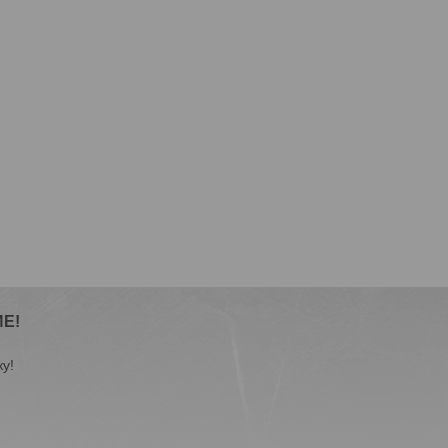
Е!
у!