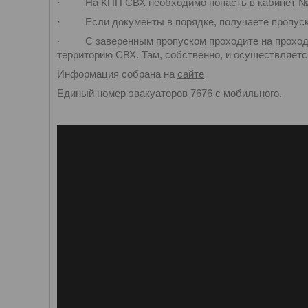
· На КПП СВХ необходимо попасть в кабинет №2, 
· Если документы в порядке, получаете пропуск и
· С заверенным пропуском проходите на проходную
территорию СВХ. Там, собственно, и осуществляется
Информация собрана на
сайте
Единый номер эвакуаторов
7676
с мобильного.