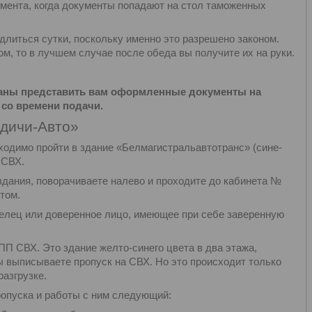
омента, когда документы попадают на стол таможенных
литься сутки, поскольку именно это разрешено законом.
м, то в лучшем случае после обеда вы получите их на руки.
заны представить вам оформленные документы на
 со времени подачи.
дичи-Авто»
одимо пройти в здание «Белмагистральавтотранс» (сине-
 СВХ.
здания, поворачиваете налево и проходите до кабинета №
том.
делец или доверенное лицо, имеющее при себе заверенную
ПП СВХ. Это здание желто-синего цвета в два этажа,
ы выписываете пропуск на СВХ. Но это происходит только
разгрузке.
опуска и работы с ним следующий: