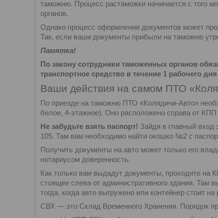
таможню. Процесс растаможки начинается с того м
органов.
Однако процесс оформления документов может прод
Так, если ваши документы прибыли на таможню утро
Памятка!
По закону сотрудники таможенных органов обя
транспортное средство в течение 1 рабочего дня
Ваши действия на самом ПТО «Коля
По приезде на таможню ПТО «Колядичи-Авто» необх
белое, 4-этажное). Оно расположено справа от КПП
Не забудьте взять паспорт!
Зайдя в главный вход 
105. Там вам необходимо найти окошко №2 с паспор
Получить документы на авто может только его вла
нотариусом доверенность.
Как только вам выдадут документы, проходите на К
стоящее слева от административного здания. Там в
тогда, когда авто выгружено или контейнер стоит на 
СВХ — это Склад Временного Хранения. Порядок пр