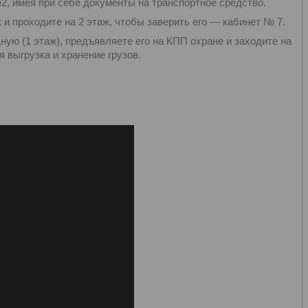
имея при себе документы на транспортное средство.
 проходите на 2 этаж, чтобы заверить его — кабинет № 7.
 (1 этаж), предъявляете его на КПП охране и заходите на
 выгрузка и хранение грузов.