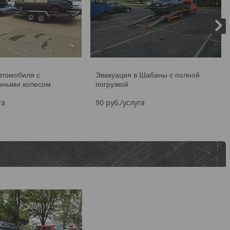
втомобиля с
Эвакуация в Шабаны с полной
нными колесом
погрузкой
га
90
руб.
/услуга