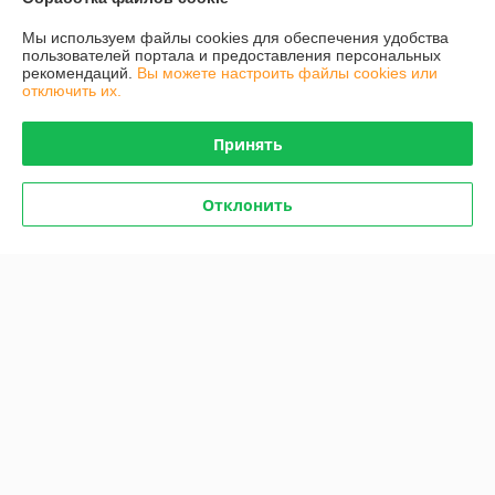
Контакты
Мы используем файлы cookies для обеспечения удобства
пользователей портала и предоставления персональных
рекомендаций.
Вы можете настроить файлы cookies или
Доставка и оплата
отключить их.
График работы
Принять
Полная версия сайта
Отклонить
Политика обработки cookies
Сайт создан на платформе Deal.by
Информация для покупателя
Индивидуальный предприниматель:
ИП Чукович Людмила Юрьевна
г.Минск, ул. Белецкого, 20-191