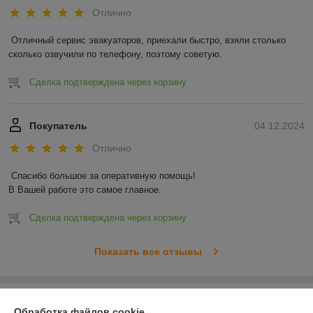
Отлично
Отличный сервис эвакуаторов, приехали быстро, взяли столько 
сколько озвучили по телефону, поэтому советую.
Сделка подтверждена через корзину
Покупатель
04.12.2024
Отлично
Спасибо большое за оперативную помощь!

В Вашей работе это самое главное.
Сделка подтверждена через корзину
Показать все отзывы
О нас
Обработка файлов cookie