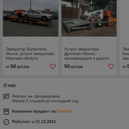
Эвакуатор Шумилино
Услуги эвакуатора
Эва
Минск, услуги эвакуатора
Дрогичин Минск,
Кош
Минская область
автоэвакуация в дороге
эва
50
50
от
руб./км
руб./км
от
О нас
Рейтинг не сформирован
Менее 5 отзывов за последний год
Компания продает на
Deal.by
Работает с 21.12.2011