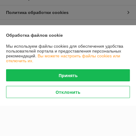
Политика обработки cookies
Сайт создан на платформе Deal.by
Обработка файлов cookie
Мы используем файлы cookies для обеспечения удобства
пользователей портала и предоставления персональных
рекомендаций.
Вы можете настроить файлы cookies или
отключить их.
Информация для покупателя
Принять
Индивидуальный предприниматель:
ИП Чукович Людмила Юрьевна
г.Минск, ул. Белецкого, 20-191
Регистрационный номер ЕГР: 191569554
Отклонить
УНП: 191569554
Регистрационный орган: Минский горисполком
Дата регистрации компании: 02.12.2011
Ссылка на свидетельство/лицензию