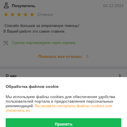
Покупатель
04.12.2024
Отлично
Спасибо большое за оперативную помощь!

В Вашей работе это самое главное.
Сделка подтверждена через корзину
Показать все отзывы
О нас
Обработка файлов cookie
Контакты
Мы используем файлы cookies для обеспечения удобства
пользователей портала и предоставления персональных
Доставка и оплата
рекомендаций.
Вы можете настроить файлы cookies или
отключить их.
График работы
Принять