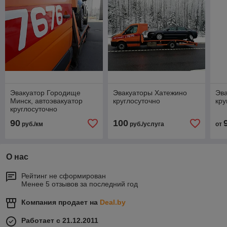
Эвакуатор Городище
Эвакуаторы Хатежино
Эв
Минск, автоэвакуатор
круглосуточно
кру
круглосуточно
90
100
руб./км
руб./услуга
от
О нас
Рейтинг не сформирован
Менее 5 отзывов за последний год
Компания продает на
Deal.by
Работает с 21.12.2011