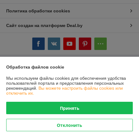
Политика обработки cookies
Сайт создан на платформе Deal.by
Обработка файлов cookie
Информация для покупателя
Индивидуальный предприниматель:
ИП Чукович Людмила Юрьевна
Мы используем файлы cookies для обеспечения удобства
г.Минск, ул. Белецкого, 20-191
пользователей портала и предоставления персональных
рекомендаций.
Вы можете настроить файлы cookies или
Регистрационный номер ЕГР: 191569554
отключить их.
УНП: 191569554
Принять
Регистрационный орган: Минский горисполком
Дата регистрации компании: 02.12.2011
Отклонить
Ссылка на свидетельство/лицензию