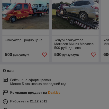
Эвакуатор Гродно цена
Услуги эвакуатора
Усл
Могилев Минск Могилев
Мин
500 руб. дешево
500
500
60
руб./услуга
руб./услуга
О нас
Рейтинг не сформирован
Менее 5 отзывов за последний год
Компания продает на
Deal.by
Работает с 21.12.2011