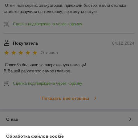
Отличный сервис эвакуаторов, приехали быстро, взяли столько 
сколько озвучили по телефону, поэтому советую.
Сделка подтверждена через корзину
Покупатель
04.12.2024
Отлично
Спасибо большое за оперативную помощь!

В Вашей работе это самое главное.
Сделка подтверждена через корзину
Показать все отзывы
О нас
Контакты
Обработка файлов cookie