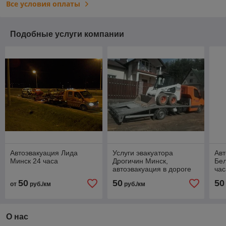
Все условия оплаты
Подобные услуги компании
Автоэвакуация Лида
Услуги эвакуатора
Авт
Минск 24 часа
Дрогичин Минск,
Бел
автоэвакуация в дороге
час
50
50
50
от
руб./км
руб./км
О нас