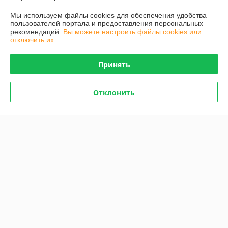
Мы используем файлы cookies для обеспечения удобства
Доставка и оплата
пользователей портала и предоставления персональных
рекомендаций.
Вы можете настроить файлы cookies или
отключить их.
График работы
Принять
Полная версия сайта
Политика обработки cookies
Отклонить
Сайт создан на платформе Deal.by
Информация для покупателя
Индивидуальный предприниматель:
ИП Чукович Людмила Юрьевна
г.Минск, ул. Белецкого, 20-191
Регистрационный номер ЕГР: 191569554