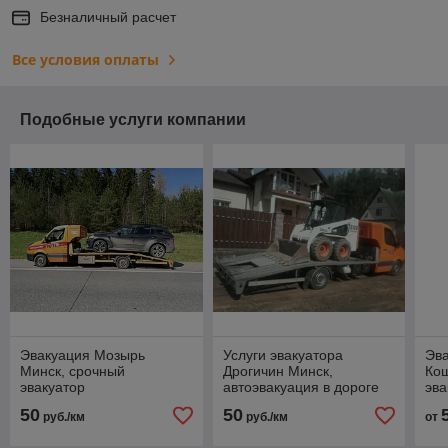
Безналичный расчет
Все условия оплаты
Подобные услуги компании
Эвакуация Мозырь
Услуги эвакуатора
Эва
Минск, срочный
Дрогичин Минск,
Кош
эвакуатор
автоэвакуация в дороге
эва
50
50
руб./км
руб./км
от