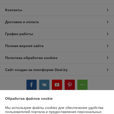
Контакты
Доставка и оплата
График работы
Полная версия сайта
Политика обработки cookies
Сайт создан на платформе Deal.by
Обработка файлов cookie
Информация для покупателя
Мы используем файлы cookies для обеспечения удобства
пользователей портала и предоставления персональных
Индивидуальный предприниматель:
ИП Чукович Людмила Юрьевна