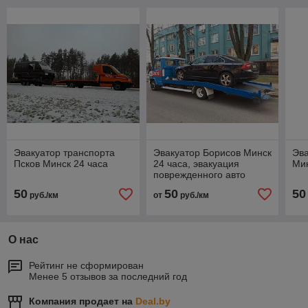
Эвакуатор транспорта
Эвакуатор Борисов Минск
Эв
Псков Минск 24 часа
24 часа, эвакуация
Мин
поврежденного авто
50
50
50
руб./км
от
руб./км
О нас
Рейтинг не сформирован
Менее 5 отзывов за последний год
Компания продает на
Deal.by